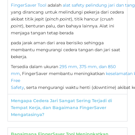
FingerSaver Tool
adalah
alat safety pelindung jari dan tan
yang dirancang untuk melindungi pekerja dari cedera
akibat titik jepit (
pinch point
), titik hancur (
crush
point
), benturan palu, dan bahaya lainnya. Alat ini
menjaga tangan tetap berada
pada jarak aman dari area berisiko sehingga
membantu mengurangi cedera tangan dan jari saat
bekerja.
Tersedia dalam ukuran
295 mm, 375 mm, dan 850
mm
, FingerSaver membantu meningkatkan
keselamatan 
Free
Safety
, serta mengurangi waktu henti (
downtime
) akibat k
Mengapa Cedera Jari Sangat Sering Terjadi di
Tempat Kerja, dan Bagaimana FingerSaver
Mengatasinya?
Bagaimana FingerSaver Tool Meningkatkan